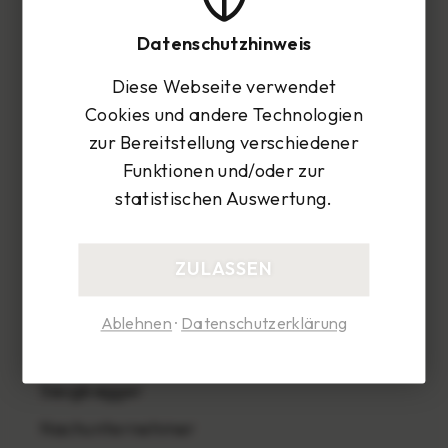
+49 7351 1588-0
Datenschutzhinweis
info@alb-elektric.de
Diese Webseite verwendet
Cookies und andere Technologien
zur Bereitstellung verschiedener
Funktionen und/oder zur
Navigation
statistischen Auswertung.
Home
ZULASSEN
Über uns
Leistungen
Ablehnen
·
Datenschutzerklärung
Photovoltaik
Saugbagger
Nachunternehmer