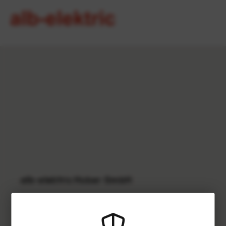
alb-elektric Huber GmbH
Obere Stegwiesen 28
88400 Biberach